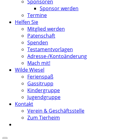
Sponsoren
Sponsor werden
Termine
Helfen Sie
Mitglied werden
Patenschaft
Spenden
Testamentvorlagen
Adresse-/Kontoänderung
Mach mit!
Wilde Wiesel
Ferienspaß
Gassitrupp
Kindergruppe
Jugendgruppe
Kontakt
Verein & Geschäftsstelle
Zum Tierheim