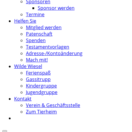
Sponsoren
Sponsor werden
Termine
Helfen Sie
Mitglied werden
Patenschaft
Spenden
Testamentvorlagen
Adresse-/Kontoänderung
Mach mit!
Wilde Wiesel
Ferienspaß
Gassitrupp
Kindergruppe
Jugendgruppe
Kontakt
Verein & Geschäftsstelle
Zum Tierheim