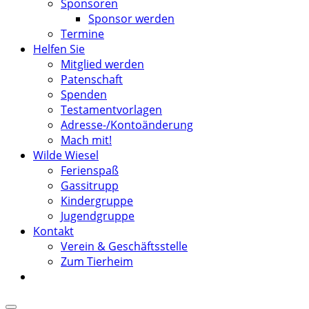
Sponsoren
Sponsor werden
Termine
Helfen Sie
Mitglied werden
Patenschaft
Spenden
Testamentvorlagen
Adresse-/Kontoänderung
Mach mit!
Wilde Wiesel
Ferienspaß
Gassitrupp
Kindergruppe
Jugendgruppe
Kontakt
Verein & Geschäftsstelle
Zum Tierheim