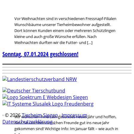
Vor Weihnachten sind in verschiedenen Fressnapf-Filialen
Wunschbäume unserer Tierheimbewohner aufgestellt.
Dort können Kunden einem oder mehreren Schützlingen
kleine und auch große Wünsche erfüllen. Nach
Weihnachten durften wir die Futter- und […]
Sonntag, 07.01.2024 geschlossen!
·
© 2026
Tierheim Siegen
·
Impressum
·
Wir wünschen Ihnen ein gesundes neues Jahr und hoffen,
Datenschutzerklärung ·
dass Sie und Ihre tierischen Freunde gut ins neue Jahr
gekommen sind! Wichtige Info: Im Januar fällt – wie auch in