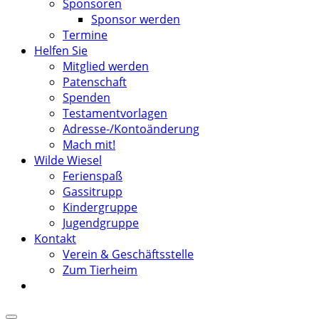
Sponsoren
Sponsor werden
Termine
Helfen Sie
Mitglied werden
Patenschaft
Spenden
Testamentvorlagen
Adresse-/Kontoänderung
Mach mit!
Wilde Wiesel
Ferienspaß
Gassitrupp
Kindergruppe
Jugendgruppe
Kontakt
Verein & Geschäftsstelle
Zum Tierheim