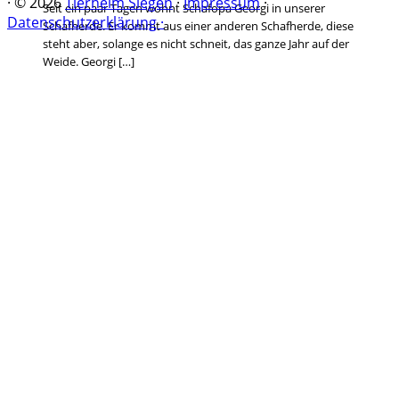
·
© 2026
Tierheim Siegen
·
Impressum
·
Seit ein paar Tagen wohnt Schafopa Georgi in unserer
Datenschutzerklärung ·
Schafherde. Er kommt aus einer anderen Schafherde, diese
steht aber, solange es nicht schneit, das ganze Jahr auf der
Weide. Georgi […]